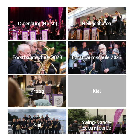
Oldenburg (Holst.)
Heiligenhafen
Forstbaumschule 2023
Forstbaumschule 2023
Kroog
Kiel
Swing-Dance-
Kiel
Eckernfoerde