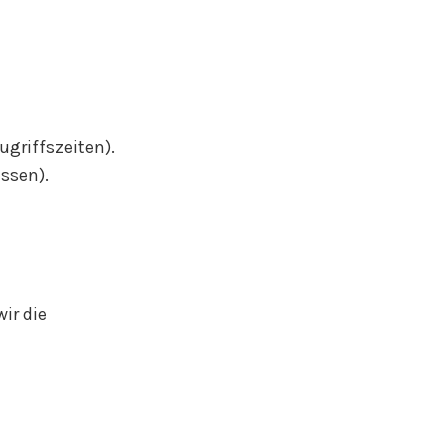
ugriffszeiten).
ssen).
ir die