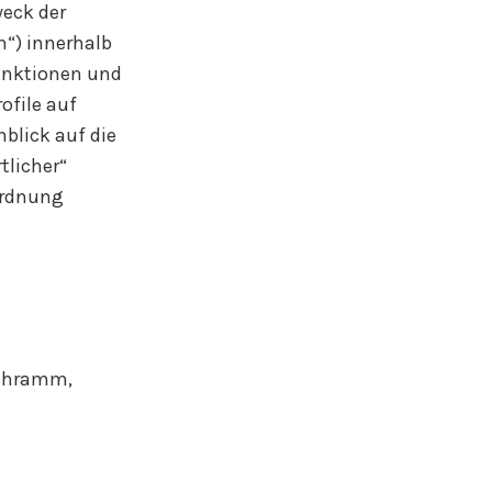
weck der
“) innerhalb
unktionen und
ofile auf
blick auf die
tlicher“
ordnung
Schramm,