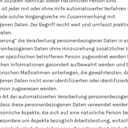
r sozialen Identität dieser natürlichen Person sind.
 ist jeder mit oder ohne Hilfe automatisierter Verfahre
jede solche Vorgangsreihe im Zusammenhang mit
nen Daten. Der Begriff reicht weit und umfasst prakti
aten.
erung“ die Verarbeitung personenbezogener Daten in ei
onenbezogenen Daten ohne Hinzuziehung zusätzlicher 
er spezifischen betroffenen Person zugeordnet werden
ichen Informationen gesondert aufbewahrt werden und 
orischen Maßnahmen unterliegen, die gewährleisten, da
nen Daten nicht einer identifizierten oder identifizier
erson zugewiesen werden.
de Art der automatisierten Verarbeitung personenbezogen
, dass diese personenbezogenen Daten verwendet werde
önliche Aspekte, die sich auf eine natürliche Person be
esondere um Aspekte bezüglich Arbeitsleistung, wirtsch