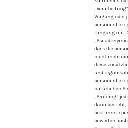
kulturellen ode
„Verarbeitung“
Vorgang oder 
personenbezoge
Umgang mit D
„Pseudonymisi
dass die pers
nicht mehr ein
diese zusätzl
und organisat
personenbezoge
natürlichen P
„Profiling“ je
darin besteht
bestimmte pers
bewerten, insb