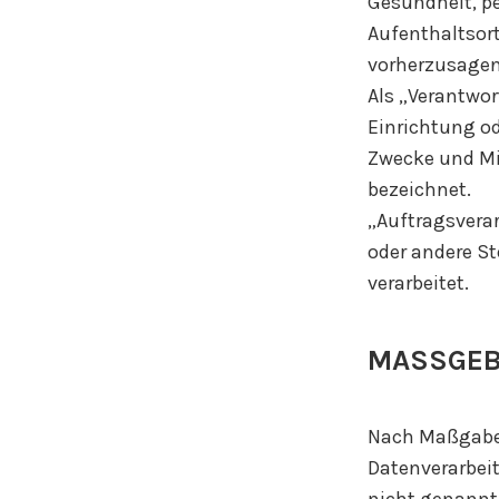
Gesundheit, pe
Aufenthaltsort
vorherzusagen
Als „Verantwort
Einrichtung od
Zwecke und Mi
bezeichnet.
„Auftragsverar
oder andere St
verarbeitet.
MASSGEB
Nach Maßgabe d
Datenverarbei