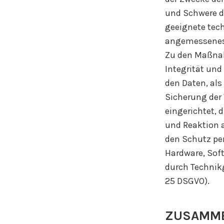
und Schwere de
geeignete tec
angemessenes 
Zu den Maßnah
Integrität und
den Daten, als
Sicherung der 
eingerichtet,
und Reaktion a
den Schutz pe
Hardware, Sof
durch Technik
25 DSGVO).
ZUSAMME