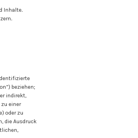
 Inhalte.
zern.
entifizierte
son“) beziehen;
er indirekt,
zu einer
) oder zu
, die Ausdruck
tlichen,