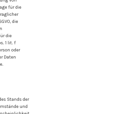
lung von
age für die
raglicher
SGVO, die
en
ür die
1 lit. f
erson oder
er Daten
e.
des Stands der
 Umstände und
rscheinlichkeit