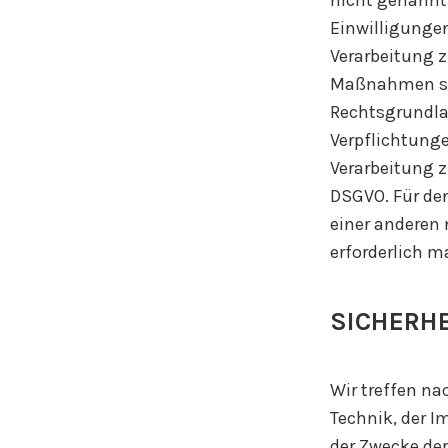
nicht genannt 
Einwilligungen 
Verarbeitung z
Maßnahmen sowi
Rechtsgrundlag
Verpflichtungen
Verarbeitung zu
DSGVO. Für den
einer anderen
erforderlich ma
SICHERH
Wir treffen n
Technik, der 
der Zwecke der