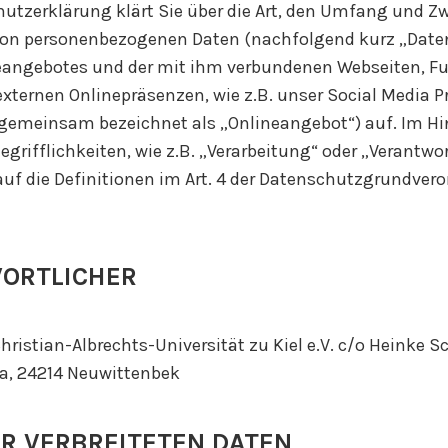
utzerklärung klärt Sie über die Art, den Umfang und Z
von personenbezogenen Daten (nachfolgend kurz „Daten
eangebotes und der mit ihm verbundenen Webseiten, F
externen Onlinepräsenzen, wie z.B. unser Social Media Pr
gemeinsam bezeichnet als „Onlineangebot“) auf. Im Hin
grifflichkeiten, wie z.B. „Verarbeitung“ oder „Verantwor
auf die Definitionen im Art. 4 der Datenschutzgrundver
ORTLICHER
hristian-Albrechts-Universität zu Kiel e.V. c/o Heinke 
a, 24214 Neuwittenbek
R VERBREITETEN DATEN