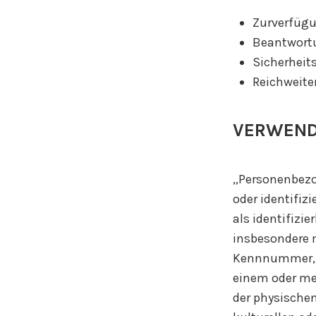
Zurverfügu
Beantwort
Sicherhei
Reichweit
VERWEND
„Personenbezog
oder identifiz
als identifizie
insbesondere 
Kennnummer, z
einem oder me
der physischen