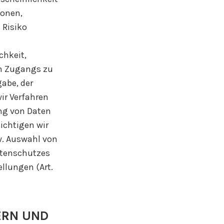
sonen,
 Risiko
chkeit,
en Zugangs zu
gabe, der
ir Verfahren
ng von Daten
ichtigen wir
w. Auswahl von
atenschutzes
llungen (Art.
ERN UND