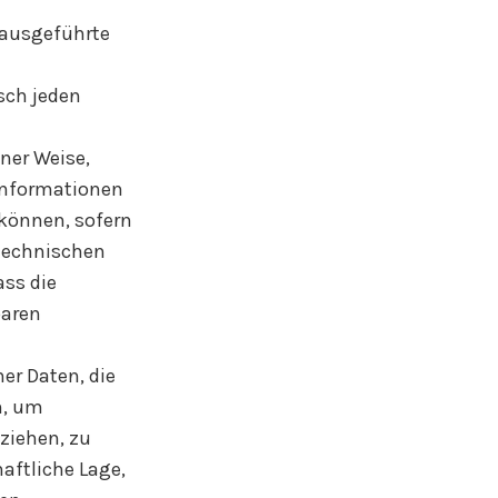
n ausgeführte
sch jeden
ner Weise,
Informationen
 können, sofern
technischen
ss die
baren
er Daten, die
n, um
ziehen, zu
aftliche Lage,