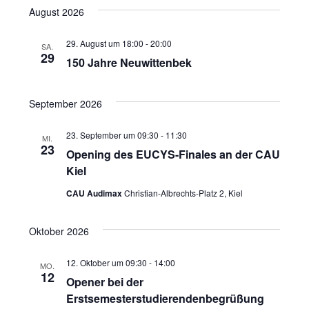
ANS
NAVI
wählen.
August 2026
NAVI
29. August um 18:00
-
20:00
SA.
29
150 Jahre Neuwittenbek
September 2026
23. September um 09:30
-
11:30
MI.
23
Opening des EUCYS-Finales an der CAU
Kiel
CAU Audimax
Christian-Albrechts-Platz 2, Kiel
Oktober 2026
12. Oktober um 09:30
-
14:00
MO.
12
Opener bei der
Erstsemesterstudierendenbegrüßung