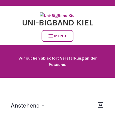
Zum
Inhalt
springen
UNI-BIGBAND KIEL
MENÜ
Wir suchen ab sofort Verstärkung an der
Posaune.
Anstehend
VERANSTALTUNGEN
VER
ANSI
LISTE
Datum